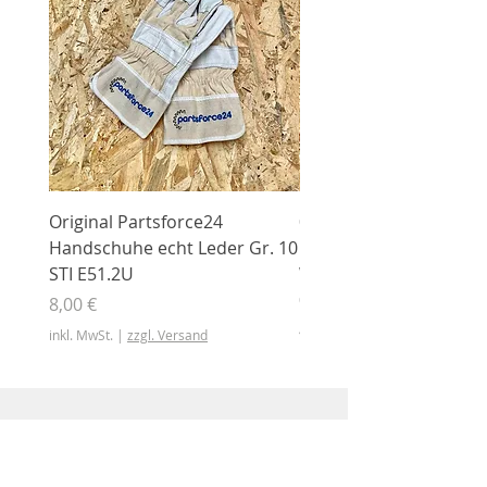
Original Partsforce24
000 03 016 00 Stützrolle
Handschuhe echt Leder Gr. 10
mit Gummimantel
STI E51.2U
WÜHLMAUS Original
000.03.016.00
Preis
8,00 €
Preis
46,50 €
inkl. MwSt.
|
zzgl. Versand
inkl. MwSt.
Shop
Shop