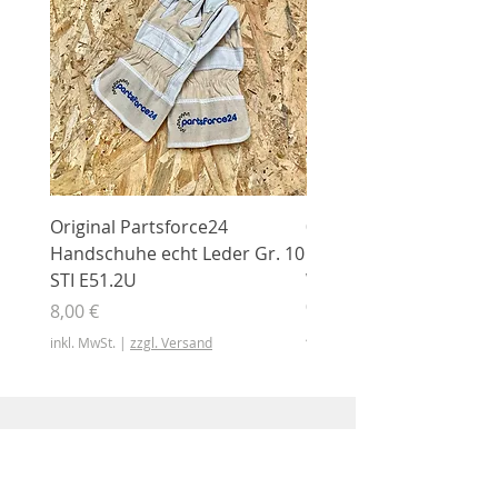
Original Partsforce24
000 03 016 00 Stützrolle
Handschuhe echt Leder Gr. 10
mit Gummimantel
STI E51.2U
WÜHLMAUS Original
000.03.016.00
Preis
8,00 €
Preis
46,50 €
inkl. MwSt.
|
zzgl. Versand
inkl. MwSt.
Shop
Shop