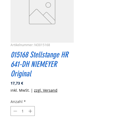
Artikelnummer: NO015168
015168 Stellstange HR
641-DH NIEMEYER
Original
Preis
17,73 €
inkl. MwSt.
|
zzgl. Versand
Anzahl
*