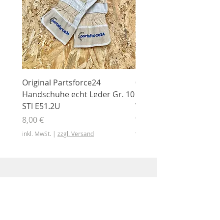
Original Partsforce24
000 03 016 00 Stützrolle
Handschuhe echt Leder Gr. 10
mit Gummimantel
STI E51.2U
WÜHLMAUS Original
000.03.016.00
Preis
8,00 €
Preis
46,50 €
inkl. MwSt.
|
zzgl. Versand
inkl. MwSt.
Shop
Shop
Sonderangebote