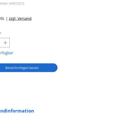
ummer: NO015212
reis
St.
|
zzgl. Versand
*
erfügbar
Benachrichtigen lassen
andinformation