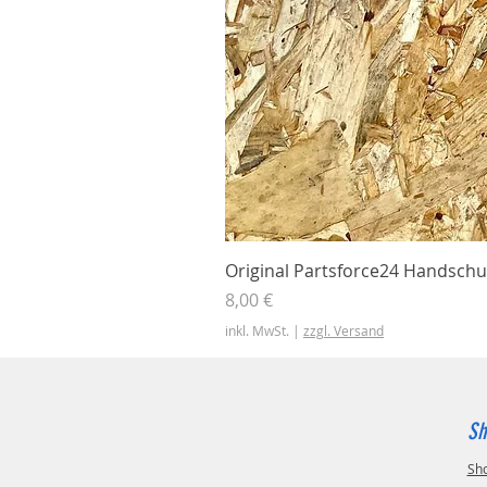
Original Partsforce24 Handschu
Preis
8,00 €
inkl. MwSt.
|
zzgl. Versand
Sh
Sh