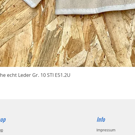
Schnellansicht
he echt Leder Gr. 10 STI E51.2U
op
Info
op
Impressum