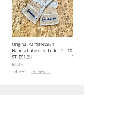
Original Partsforce24
000 03 016 00 Stützrolle
Handschuhe echt Leder Gr. 10
mit Gummimantel
STI E51.2U
WÜHLMAUS Original
000.03.016.00
Preis
8,00 €
Preis
46,50 €
inkl. MwSt.
|
zzgl. Versand
inkl. MwSt.
Shop
Shop
Sonderangebote