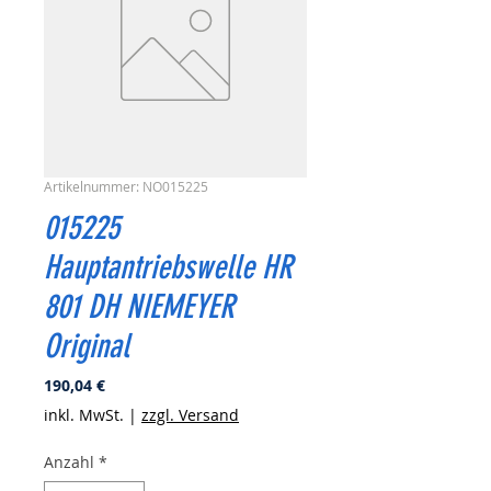
Artikelnummer: NO015225
015225
Hauptantriebswelle HR
801 DH NIEMEYER
Original
Preis
190,04 €
inkl. MwSt.
|
zzgl. Versand
Anzahl
*