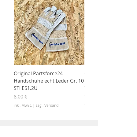
Original Partsforce24
000 03 016 00 Stützrolle
Handschuhe echt Leder Gr. 10
mit Gummimantel
STI E51.2U
WÜHLMAUS Original
000.03.016.00
Preis
8,00 €
Preis
46,50 €
inkl. MwSt.
|
zzgl. Versand
inkl. MwSt.
Shop