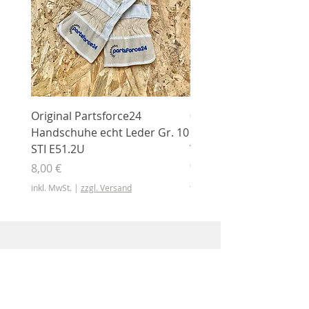
Original Partsforce24
000 03 016 00 Stützrolle
Handschuhe echt Leder Gr. 10
mit Gummimantel
STI E51.2U
WÜHLMAUS Original
000.03.016.00
Preis
8,00 €
Preis
46,50 €
inkl. MwSt.
|
zzgl. Versand
inkl. MwSt.
Shop
Shop
Sonderangebote