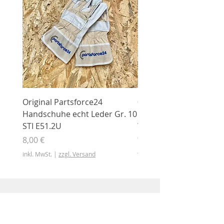
Original Partsforce24
000 03 016 00 Stützrolle
Handschuhe echt Leder Gr. 10
mit Gummimantel
STI E51.2U
WÜHLMAUS Original
000.03.016.00
Preis
8,00 €
Preis
46,50 €
inkl. MwSt.
|
zzgl. Versand
inkl. MwSt.
Shop
Shop