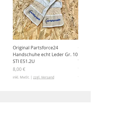
Original Partsforce24
000 03 016 00 Stützrolle
Handschuhe echt Leder Gr. 10
mit Gummimantel
STI E51.2U
WÜHLMAUS Original
000.03.016.00
Preis
8,00 €
Preis
46,50 €
inkl. MwSt.
|
zzgl. Versand
inkl. MwSt.
Shop
Shop
Sonderangebote