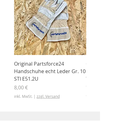
Original Partsforce24
000 03 016 00 Stützrolle
Handschuhe echt Leder Gr. 10
mit Gummimantel
STI E51.2U
WÜHLMAUS Original
000.03.016.00
Preis
8,00 €
Preis
46,50 €
inkl. MwSt.
|
zzgl. Versand
inkl. MwSt.
Shop
Shop