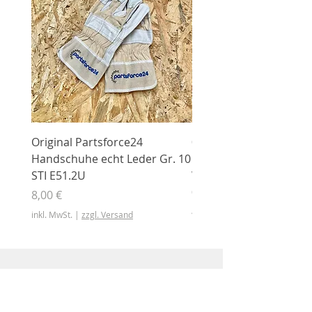
Original Partsforce24
000 03 016 00 Stützrolle
Handschuhe echt Leder Gr. 10
mit Gummimantel
STI E51.2U
WÜHLMAUS Original
000.03.016.00
Preis
8,00 €
Preis
46,50 €
inkl. MwSt.
|
zzgl. Versand
inkl. MwSt.
Shop
Shop