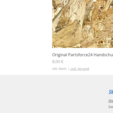
Original Partsforce24 Handschu
Preis
8,00 €
inkl. MwSt.
|
zzgl. Versand
Sh
Sh
So