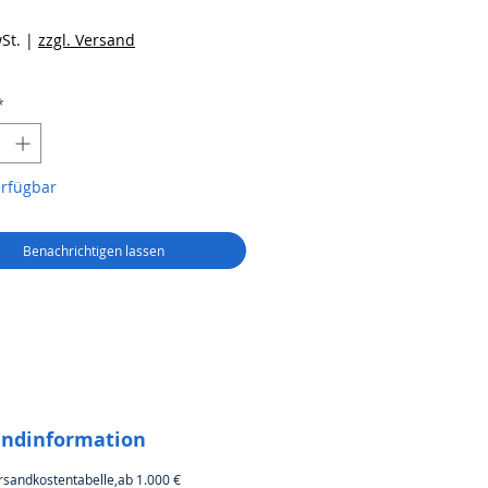
reis
St.
|
zzgl. Versand
*
erfügbar
Benachrichtigen lassen
andinformation
rsandkostentabelle,ab 1.000 €