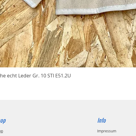
Schnellansicht
he echt Leder Gr. 10 STI E51.2U
op
Info
op
Impressum