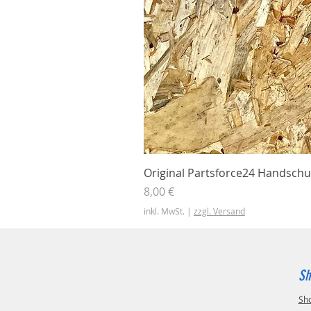
Original Partsforce24 Handschu
Preis
8,00 €
inkl. MwSt.
|
zzgl. Versand
Sh
Sh