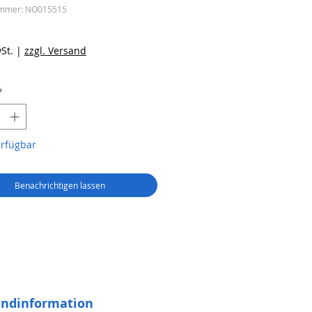
ummer: NO015515
reis
St.
|
zzgl. Versand
*
erfügbar
Benachrichtigen lassen
andinformation