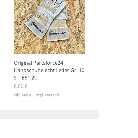
Original Partsforce24
000 03 016 00 Stützrolle
Handschuhe echt Leder Gr. 10
mit Gummimantel
STI E51.2U
WÜHLMAUS Original
000.03.016.00
Preis
8,00 €
Preis
46,50 €
inkl. MwSt.
|
zzgl. Versand
inkl. MwSt.
Shop
Shop