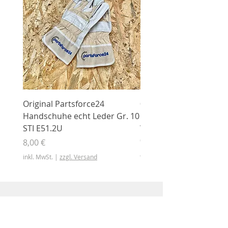
Original Partsforce24
000 03 016 00 Stützrolle
Handschuhe echt Leder Gr. 10
mit Gummimantel
STI E51.2U
WÜHLMAUS Original
000.03.016.00
Preis
8,00 €
Preis
46,50 €
inkl. MwSt.
|
zzgl. Versand
inkl. MwSt.
Shop
Shop