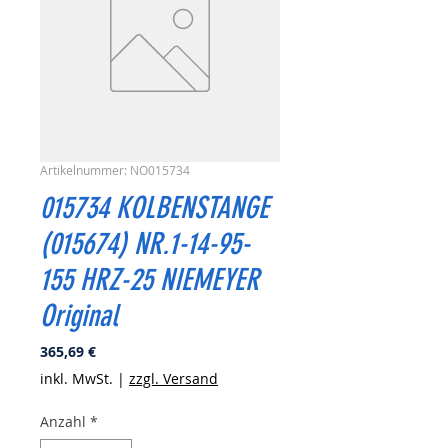
Artikelnummer: NO015734
015734 KOLBENSTANGE
(015674) NR.1-14-95-
155 HRZ-25 NIEMEYER
Original
Preis
365,69 €
inkl. MwSt.
|
zzgl. Versand
Anzahl
*