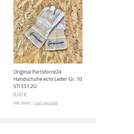
Original Partsforce24
000 03 016 00 Stützrolle
Handschuhe echt Leder Gr. 10
mit Gummimantel
STI E51.2U
WÜHLMAUS Original
000.03.016.00
Preis
8,00 €
Preis
46,50 €
inkl. MwSt.
|
zzgl. Versand
inkl. MwSt.
Shop