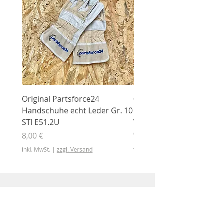
Original Partsforce24
000 03 016 00 Stützrolle
Handschuhe echt Leder Gr. 10
mit Gummimantel
STI E51.2U
WÜHLMAUS Original
000.03.016.00
Preis
8,00 €
Preis
46,50 €
inkl. MwSt.
|
zzgl. Versand
inkl. MwSt.
Shop
Shop