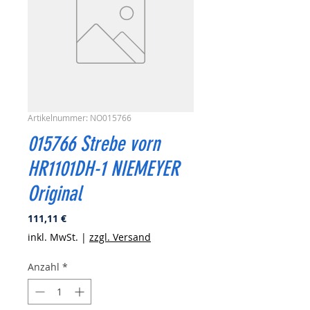
Artikelnummer: NO015766
015766 Strebe vorn
HR1101DH-1 NIEMEYER
Original
Preis
111,11 €
inkl. MwSt.
|
zzgl. Versand
Anzahl
*