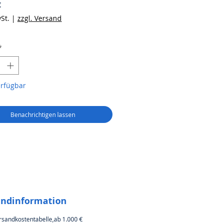
Preis
€
St.
|
zzgl. Versand
*
erfügbar
Benachrichtigen lassen
andinformation
rsandkostentabelle,ab 1.000 €