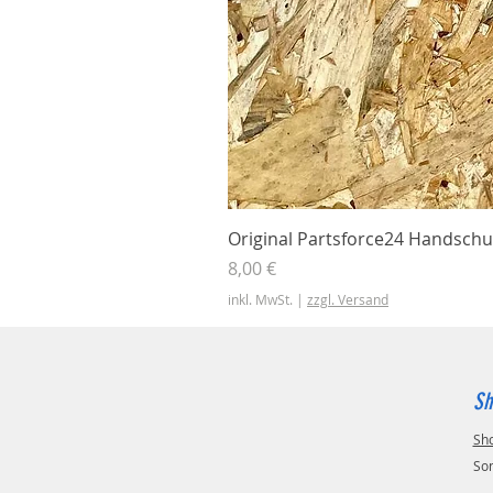
Original Partsforce24 Handschu
Preis
8,00 €
inkl. MwSt.
|
zzgl. Versand
Sh
Sh
So