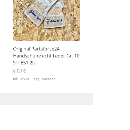
Original Partsforce24
000 03 016 00 Stützrolle
Handschuhe echt Leder Gr. 10
mit Gummimantel
STI E51.2U
WÜHLMAUS Original
000.03.016.00
Preis
8,00 €
Preis
46,50 €
inkl. MwSt.
|
zzgl. Versand
inkl. MwSt.
Shop
Shop
Sonderangebote