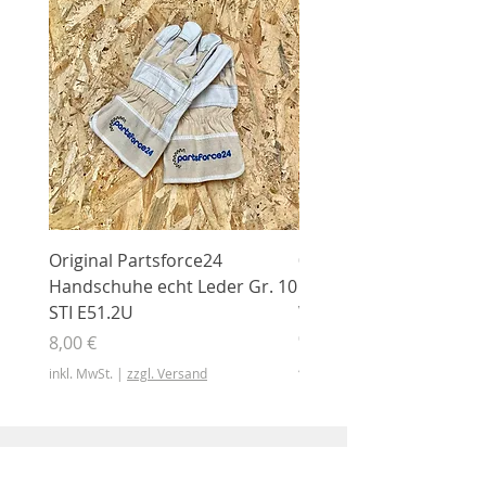
Original Partsforce24
000 03 016 00 Stützrolle
Handschuhe echt Leder Gr. 10
mit Gummimantel
STI E51.2U
WÜHLMAUS Original
000.03.016.00
Preis
8,00 €
Preis
46,50 €
inkl. MwSt.
|
zzgl. Versand
inkl. MwSt.
Shop