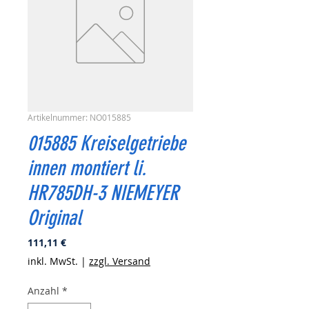
Artikelnummer: NO015885
015885 Kreiselgetriebe
innen montiert li.
HR785DH-3 NIEMEYER
Original
Preis
111,11 €
inkl. MwSt.
|
zzgl. Versand
Anzahl
*