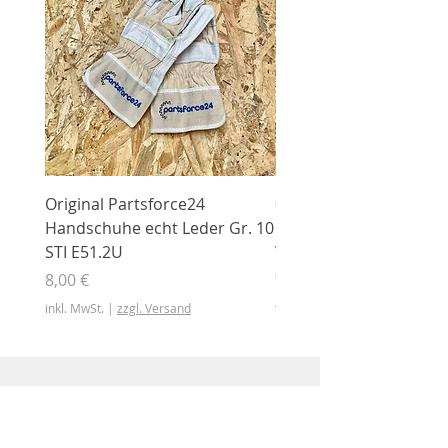
Original Partsforce24
000 03 016 00 Stützrolle
Handschuhe echt Leder Gr. 10
mit Gummimantel
STI E51.2U
WÜHLMAUS Original
000.03.016.00
Preis
8,00 €
Preis
46,50 €
inkl. MwSt.
|
zzgl. Versand
inkl. MwSt.
Shop
Shop