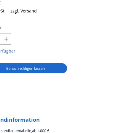
Preis
€
St.
|
zzgl. Versand
*
erfügbar
Benachrichtigen lassen
andinformation
rsandkostentabelle,ab 1.000 €