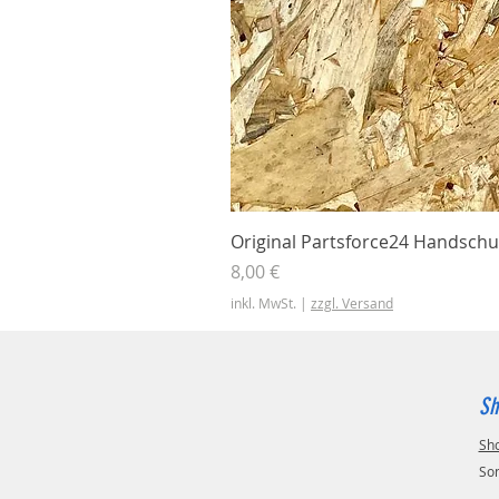
Original Partsforce24 Handschu
Preis
8,00 €
inkl. MwSt.
|
zzgl. Versand
Sh
Sh
So