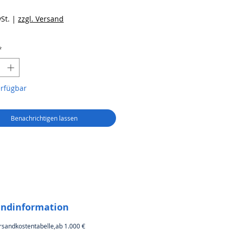
reis
St.
|
zzgl. Versand
*
erfügbar
Benachrichtigen lassen
andinformation
rsandkostentabelle,ab 1.000 €