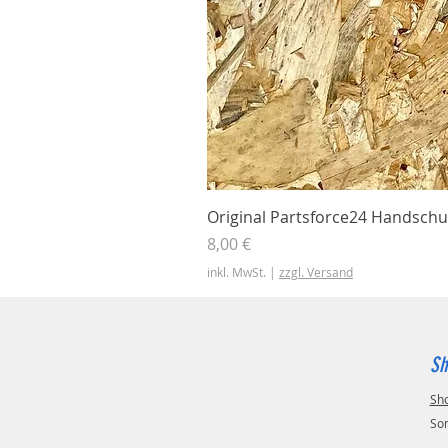
Original Partsforce24 Handschu
Preis
8,00 €
inkl. MwSt.
|
zzgl. Versand
Sh
Sh
So