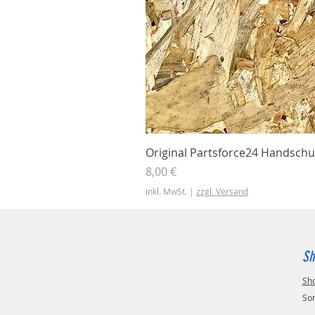
Original Partsforce24 Handschu
Preis
8,00 €
inkl. MwSt.
|
zzgl. Versand
Sh
Sh
So