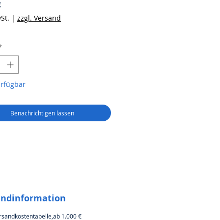
Preis
€
St.
|
zzgl. Versand
*
erfügbar
Benachrichtigen lassen
andinformation
rsandkostentabelle,ab 1.000 €