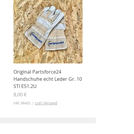
Original Partsforce24
000 03 016 00 Stützrolle
Handschuhe echt Leder Gr. 10
mit Gummimantel
STI E51.2U
WÜHLMAUS Original
000.03.016.00
Preis
8,00 €
Preis
46,50 €
inkl. MwSt.
|
zzgl. Versand
inkl. MwSt.
Shop