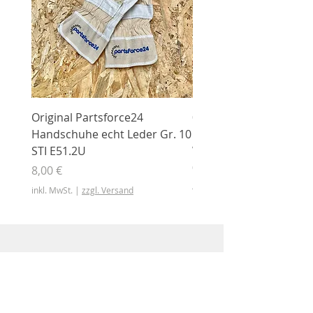
Original Partsforce24
000 03 016 00 Stützrolle
Handschuhe echt Leder Gr. 10
mit Gummimantel
STI E51.2U
WÜHLMAUS Original
000.03.016.00
Preis
8,00 €
Preis
46,50 €
inkl. MwSt.
|
zzgl. Versand
inkl. MwSt.
Shop
Shop
Sonderangebote