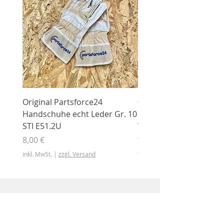
Original Partsforce24
000 03 016 00 Stützrolle
Handschuhe echt Leder Gr. 10
mit Gummimantel
STI E51.2U
WÜHLMAUS Original
000.03.016.00
Preis
8,00 €
Preis
46,50 €
inkl. MwSt.
|
zzgl. Versand
inkl. MwSt.
Shop
Shop