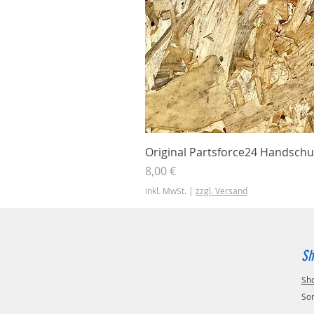
Original Partsforce24 Handschu
Preis
8,00 €
inkl. MwSt.
|
zzgl. Versand
Sh
Sh
So