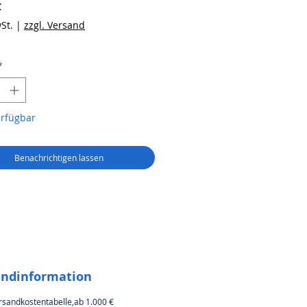
Preis
€
St.
|
zzgl. Versand
*
erfügbar
Benachrichtigen lassen
andinformation
rsandkostentabelle,ab 1.000 €