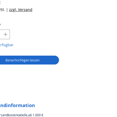
Preis
€
St.
|
zzgl. Versand
*
erfügbar
Benachrichtigen lassen
andinformation
rsandkostentabelle,ab 1.000 €