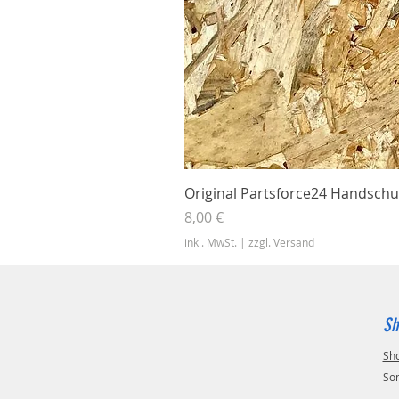
Original Partsforce24 Handschu
Preis
8,00 €
inkl. MwSt.
|
zzgl. Versand
Sh
Sh
So