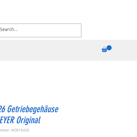
26 Getriebegehäuse
EYER Original
ummer: NO016426