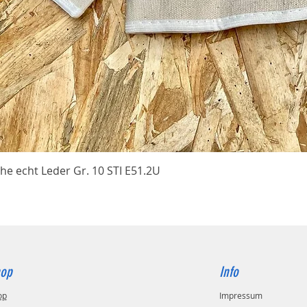
Schnellansicht
he echt Leder Gr. 10 STI E51.2U
op
Info
op
Impressum