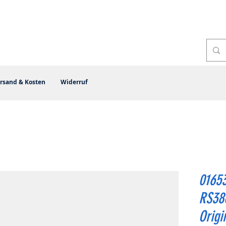
rsand & Kosten
Widerruf
01653
RS38
Origi