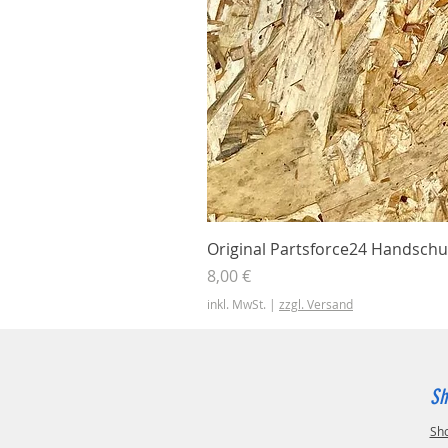
Original Partsforce24 Handschu
Preis
8,00 €
inkl. MwSt.
|
zzgl. Versand
Sh
Sh