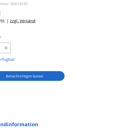
ummer: NO016539
Preis
€
St.
|
zzgl. Versand
*
erfügbar
Benachrichtigen lassen
andinformation