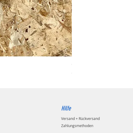
000 03 016 00 Stützrolle 
Preis
46,50 €
inkl. MwSt.
|
zzgl. Versand
Hilfe
Versand + Rückversand
Zahlungsmethoden