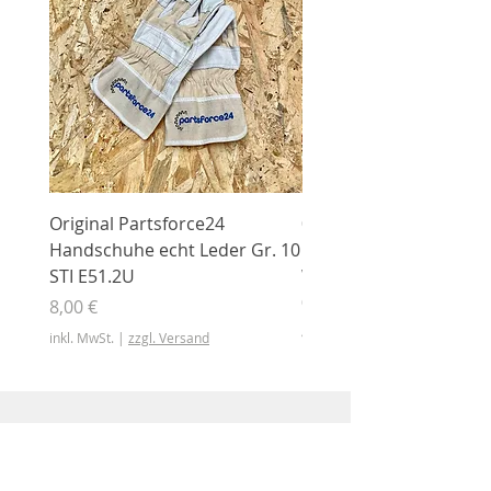
Original Partsforce24
000 03 016 00 Stützrolle
Handschuhe echt Leder Gr. 10
mit Gummimantel
STI E51.2U
WÜHLMAUS Original
000.03.016.00
Preis
8,00 €
Preis
46,50 €
inkl. MwSt.
|
zzgl. Versand
inkl. MwSt.
Shop
Shop