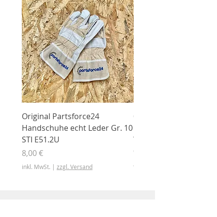
Original Partsforce24
000 03 016 00 Stützrolle
Handschuhe echt Leder Gr. 10
mit Gummimantel
STI E51.2U
WÜHLMAUS Original
000.03.016.00
Preis
8,00 €
Preis
46,50 €
inkl. MwSt.
|
zzgl. Versand
inkl. MwSt.
Shop