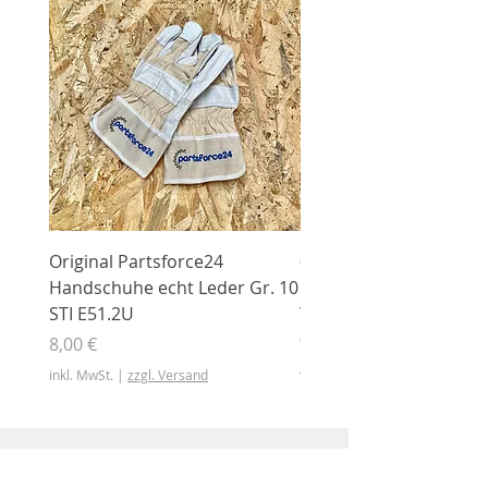
Original Partsforce24
000 03 016 00 Stützrolle
Handschuhe echt Leder Gr. 10
mit Gummimantel
STI E51.2U
WÜHLMAUS Original
000.03.016.00
Preis
8,00 €
Preis
46,50 €
inkl. MwSt.
|
zzgl. Versand
inkl. MwSt.
Shop