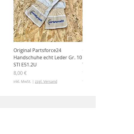
Original Partsforce24
000 03 016 00 Stützrolle
Handschuhe echt Leder Gr. 10
mit Gummimantel
STI E51.2U
WÜHLMAUS Original
000.03.016.00
Preis
8,00 €
Preis
46,50 €
inkl. MwSt.
|
zzgl. Versand
inkl. MwSt.
Shop
Shop
Sonderangebote