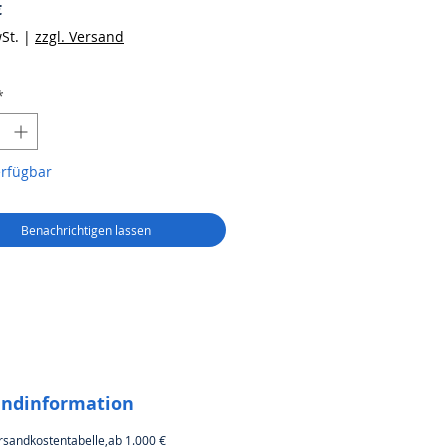
Preis
€
St.
|
zzgl. Versand
*
erfügbar
Benachrichtigen lassen
andinformation
rsandkostentabelle,ab 1.000 €