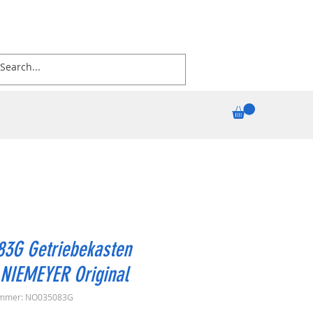
83G Getriebekasten
 NIEMEYER Original
ummer: NO035083G