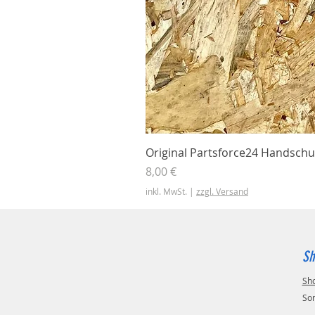
Original Partsforce24 Handschu
Preis
8,00 €
inkl. MwSt.
|
zzgl. Versand
Sh
Sh
So