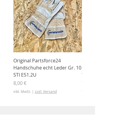
Original Partsforce24
000 03 016 00 Stützrolle
Handschuhe echt Leder Gr. 10
mit Gummimantel
STI E51.2U
WÜHLMAUS Original
000.03.016.00
Preis
8,00 €
Preis
46,50 €
inkl. MwSt.
|
zzgl. Versand
inkl. MwSt.
Shop
Shop