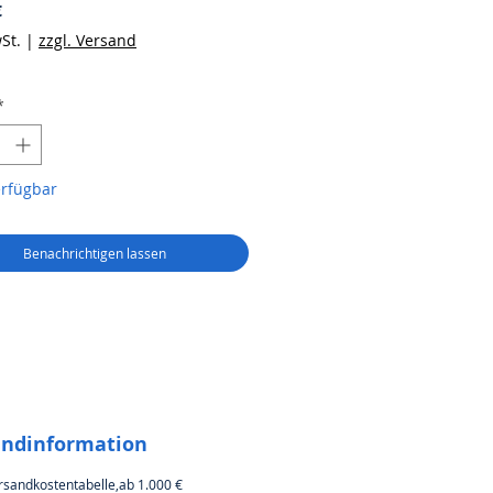
Preis
€
St.
|
zzgl. Versand
*
erfügbar
Benachrichtigen lassen
andinformation
rsandkostentabelle,ab 1.000 €