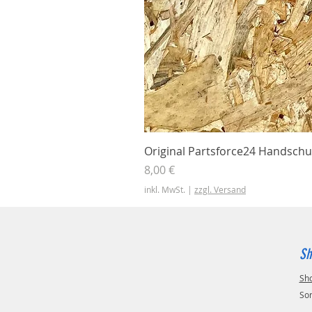
Original Partsforce24 Handschu
Preis
8,00 €
inkl. MwSt.
|
zzgl. Versand
Sh
Sh
So