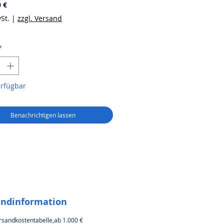
Preis
0 €
St.
|
zzgl. Versand
*
erfügbar
Benachrichtigen lassen
andinformation
rsandkostentabelle,ab 1.000 €