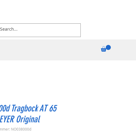
00d Tragbock AT 65
EYER Original
ummer: NO038000d