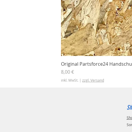
Original Partsforce24 Handschu
Preis
8,00 €
inkl. MwSt.
|
zzgl. Versand
Sh
Sh
So