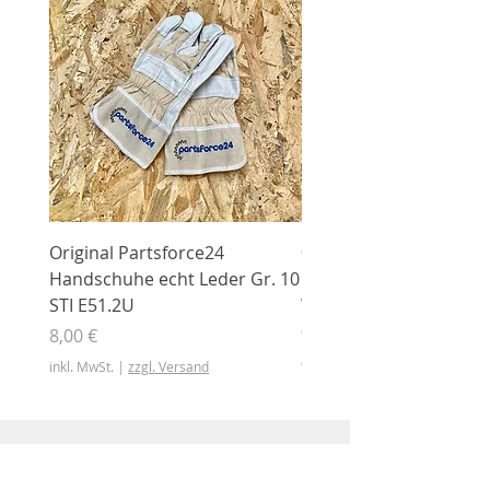
Original Partsforce24
000 03 016 00 Stützrolle
Handschuhe echt Leder Gr. 10
mit Gummimantel
STI E51.2U
WÜHLMAUS Original
000.03.016.00
Preis
8,00 €
Preis
46,50 €
inkl. MwSt.
|
zzgl. Versand
inkl. MwSt.
Shop