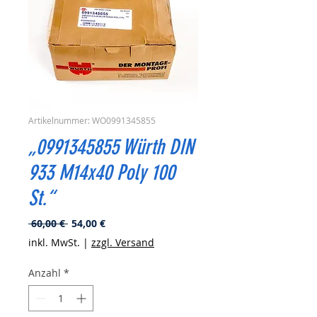
Artikelnummer: WO0991345855
„0991345855 Würth DIN
933 M14x40 Poly 100
St.“
Standardpreis
Sale-
 60,00 € 
54,00 €
Preis
inkl. MwSt.
|
zzgl. Versand
Anzahl
*