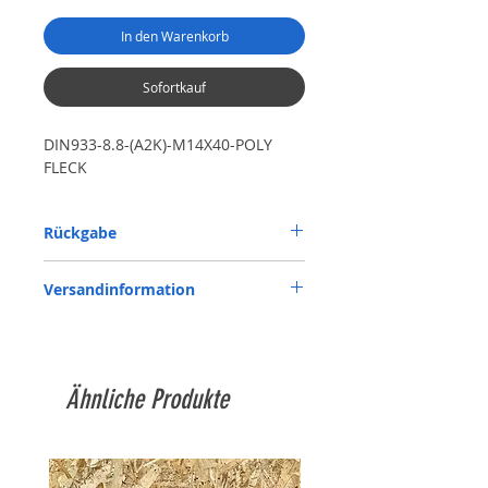
In den Warenkorb
Sofortkauf
DIN933-8.8-(A2K)-M14X40-POLY 
FLECK
Rückgabe
Rückgabe auf eigene Kosten, sofern kein
Versandinformation
Mangel oder ein Versehen unsererseits
vorliegt.
Siehe Versandkostentabelle, ab 1.000 €
Versandkostenfrei
Ähnliche Produkte