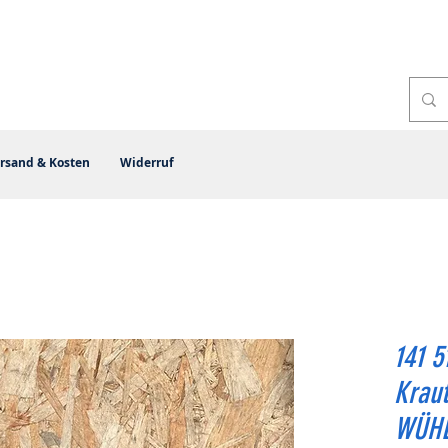
rsand & Kosten
Widerruf
141 5
Kraut
WÜHL