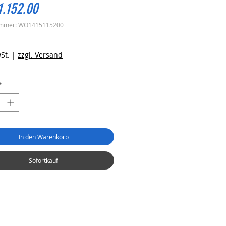
1.152.00
ummer: WO1415115200
reis
St.
|
zzgl. Versand
*
In den Warenkorb
Sofortkauf