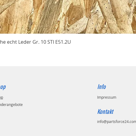
Schnellansicht
he echt Leder Gr. 10 STI E51.2U
op
Info
op
Impressum
nderangebote
Kontakt
info@partsforce24.co