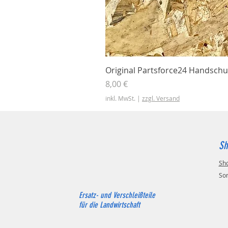
Original Partsforce24 Handschu
Preis
8,00 €
inkl. MwSt.
|
zzgl. Versand
Sh
Sh
So
Ersatz- und Verschleißteile
für die Landwirtschaft