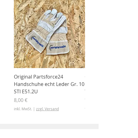
Original Partsforce24
000 03 016 00 Stützrolle
Handschuhe echt Leder Gr. 10
mit Gummimantel
STI E51.2U
WÜHLMAUS Original
000.03.016.00
Preis
8,00 €
Preis
46,50 €
inkl. MwSt.
|
zzgl. Versand
inkl. MwSt.