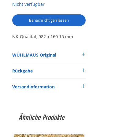
Nicht verfügbar
Benachrichtigen lassen
NK-Qualität, 982 x 160 15 mm
WÜHLMAUS Original
982 x 160 15 mm
Rückgabe
Rückgabe auf eigene Kosten, sofern kein
Versandinformation
Mangel oder ein Versehen unsererseits
vorliegt.
Siehe Versandkostentabelle, ab 1.000 €
versandkostenfrei
Ähnliche Produkte