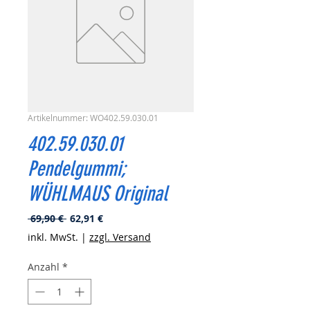
Artikelnummer: WO402.59.030.01
402.59.030.01
Pendelgummi;
WÜHLMAUS Original
Standardpreis
Sale-
 69,90 € 
62,91 €
Preis
inkl. MwSt.
|
zzgl. Versand
Anzahl
*