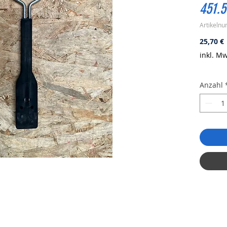
451.5
Artikeln
P
25,70 €
inkl. Mw
Anzahl