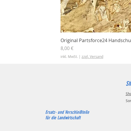
Original Partsforce24 Handschu
Preis
8,00 €
inkl. MwSt.
|
zzgl. Versand
Sh
Sh
So
Ersatz- und Verschleißteile
für die Landwirtschaft