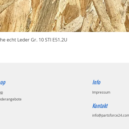
Schnellansicht
he echt Leder Gr. 10 STI E51.2U
op
Info
op
Impressum
nderangebote
Kontakt
info@partsforce24.co