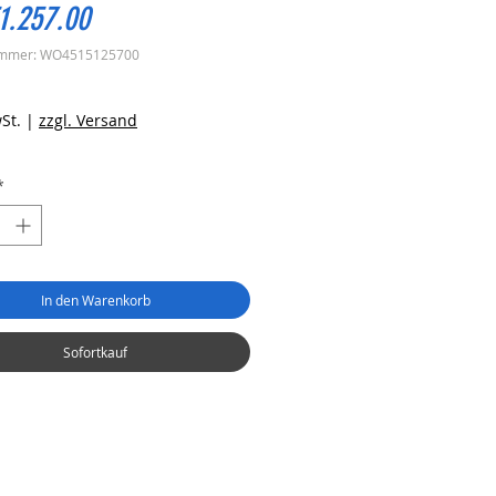
1.257.00
ummer: WO4515125700
reis
St.
|
zzgl. Versand
*
In den Warenkorb
Sofortkauf