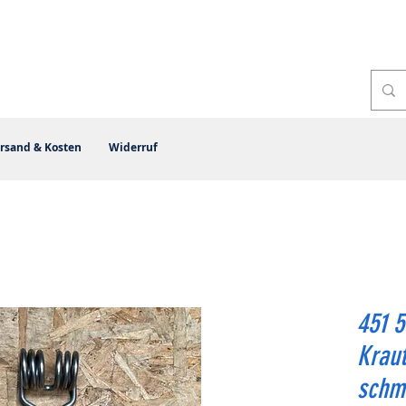
rsand & Kosten
Widerruf
451 5
Kraut
schm