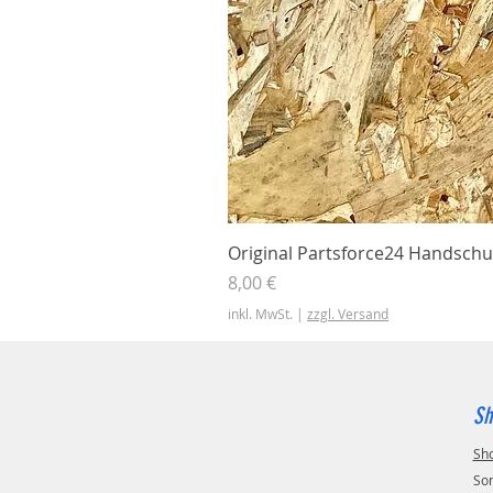
Original Partsforce24 Handschu
Preis
8,00 €
inkl. MwSt.
|
zzgl. Versand
Sh
Sh
So