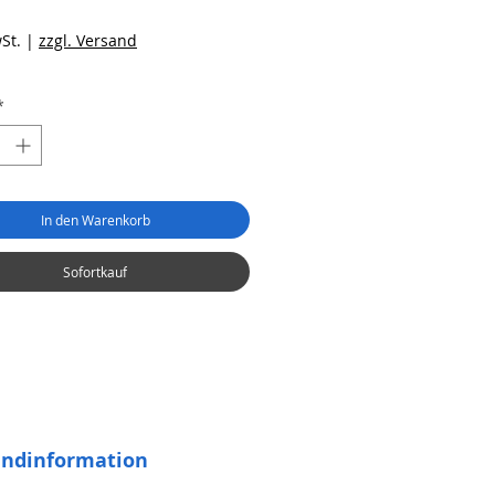
eis
St.
|
zzgl. Versand
*
In den Warenkorb
Sofortkauf
andinformation