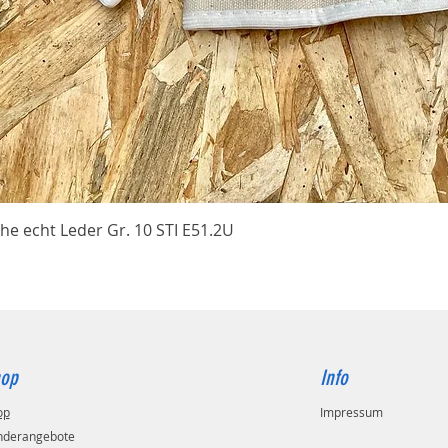
Schnellansicht
he echt Leder Gr. 10 STI E51.2U
op
Info
op
Impressum
nderangebote