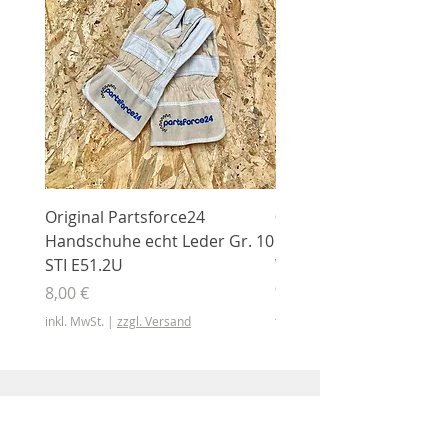
Original Partsforce24
000 03 016 00 Stützrolle
Handschuhe echt Leder Gr. 10
mit Gummimantel
STI E51.2U
WÜHLMAUS Original
000.03.016.00
Preis
8,00 €
Preis
46,50 €
inkl. MwSt.
|
zzgl. Versand
inkl. MwSt.
Shop