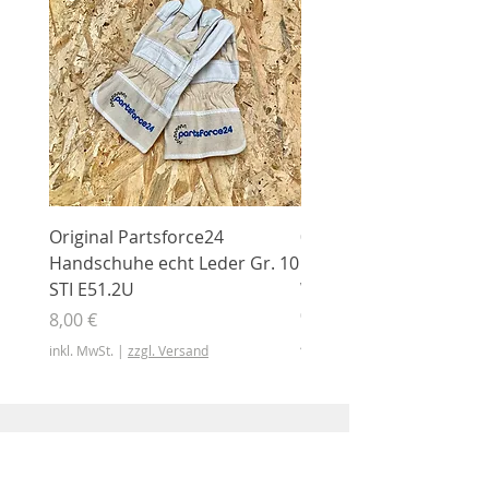
Original Partsforce24
000 03 016 00 Stützrolle
Handschuhe echt Leder Gr. 10
mit Gummimantel
STI E51.2U
WÜHLMAUS Original
000.03.016.00
Preis
8,00 €
Preis
46,50 €
inkl. MwSt.
|
zzgl. Versand
inkl. MwSt.
Shop