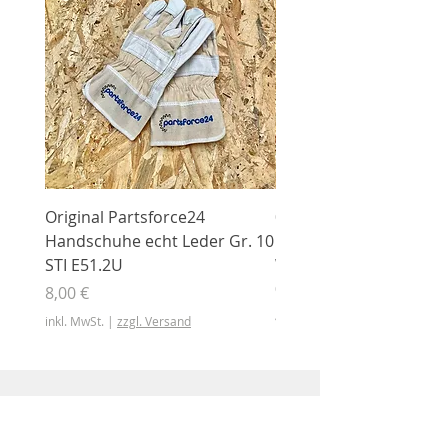
Original Partsforce24
000 03 016 00 Stützrolle
Handschuhe echt Leder Gr. 10
mit Gummimantel
STI E51.2U
WÜHLMAUS Original
000.03.016.00
Preis
8,00 €
Preis
46,50 €
inkl. MwSt.
|
zzgl. Versand
inkl. MwSt.
Shop