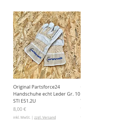
Original Partsforce24
000 03 016 00 Stützrolle
Handschuhe echt Leder Gr. 10
mit Gummimantel
STI E51.2U
WÜHLMAUS Original
000.03.016.00
Preis
8,00 €
Preis
46,50 €
inkl. MwSt.
|
zzgl. Versand
inkl. MwSt.