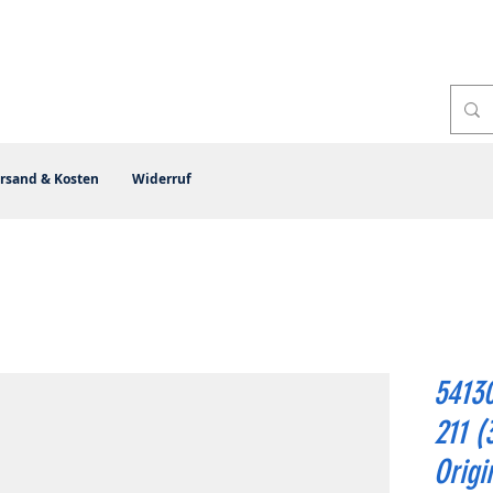
rsand & Kosten
Widerruf
5413
211 
Origi