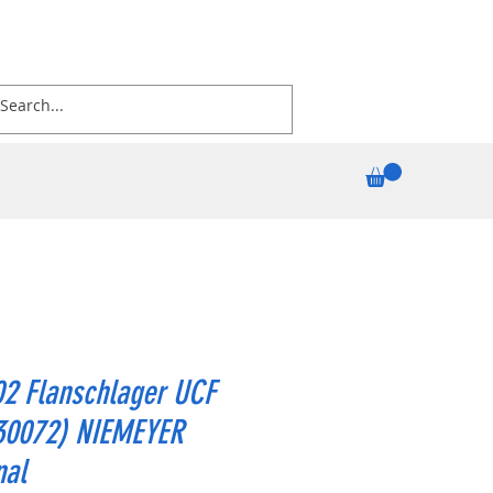
02 Flanschlager UCF
(30072) NIEMEYER
nal