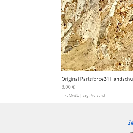
Original Partsforce24 Handschu
Preis
8,00 €
inkl. MwSt.
|
zzgl. Versand
Sh