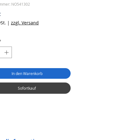
ummer: NO541302
Preis
€
St.
|
zzgl. Versand
*
In den Warenkorb
Sofortkauf