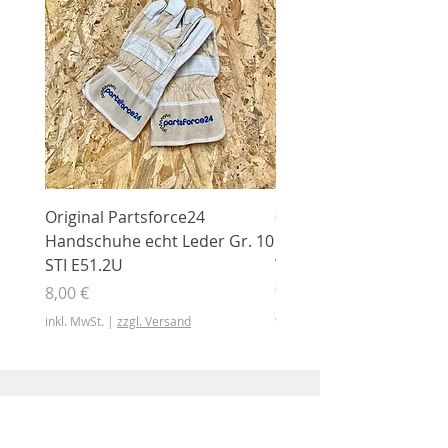
Original Partsforce24
000 03 016 00 Stützrolle
Handschuhe echt Leder Gr. 10
mit Gummimantel
STI E51.2U
WÜHLMAUS Original
000.03.016.00
Preis
8,00 €
Preis
46,50 €
inkl. MwSt.
|
zzgl. Versand
inkl. MwSt.
Shop